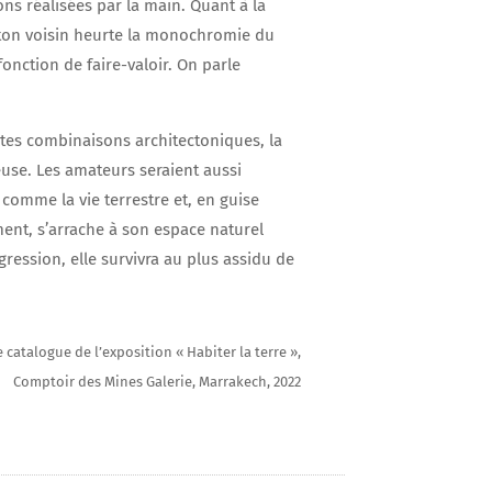
ns réalisées par la main. Quant à la
n ton voisin heurte la monochromie du
onction de faire-valoir. On parle
ntes combinaisons architectoniques, la
euse. Les amateurs seraient aussi
 comme la vie terrestre et, en guise
nt, s’arrache à son espace naturel
gression, elle survivra au plus assidu de
 catalogue de l’exposition « Habiter la terre »,
Comptoir des Mines Galerie, Marrakech, 2022