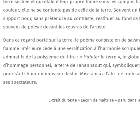
terre séchée et qui étalent leur propre trame sous les compositio
couleur, elle ne se contente pas de celle de la terre. Souvent u
support pour, sans prétendre au contraste, restituer au fond sa f
souvent de poésie devant les œuvres de l’artiste.
Dans ce regard porté sur la terre, le poème consiste en de sava
flamme intérieure cède à une versification à l’harmonie scrupul
admiratifs de la polysémie du titre : «
Habiter la terre
», le globe
d’hommage personnel, la terre de Tahannaout qui, symboliqueme
pour s’attribuer un nouveau destin. Mise ainsi à l’abri de toute a
ses spectateurs.
Extrait du texte « Leçon de maîtrise » paru dans le