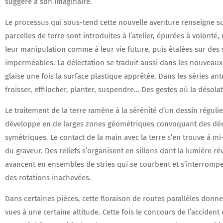
suggère à son imaginaire.
Le processus qui sous-tend cette nouvelle aventure renseigne sur 
parcelles de terre sont introduites à l’atelier, épurées à volonté
leur manipulation comme à leur vie future, puis étalées sur des
imperméables. La délectation se traduit aussi dans les nouveaux 
glaise une fois la surface plastique apprêtée. Dans les séries anté
froisser, effilocher, planter, suspendre… Des gestes où la désolat
Le traitement de la terre ramène à la sérénité d’un dessin régulie
développe en de larges zones géométriques convoquant des d
symétriques. Le contact de la main avec la terre s’en trouve à mi
du graveur. Des reliefs s’organisent en sillons dont la lumière r
avancent en ensembles de stries qui se courbent et s’interromp
des rotations inachevées.
Dans certaines pièces, cette floraison de routes parallèles donne
vues à une certaine altitude. Cette fois le concours de l’accident